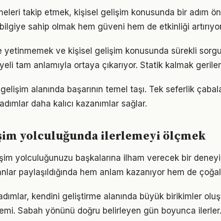
meleri takip etmek, kişisel gelişim konusunda bir adım ö
bilgiye sahip olmak hem güveni hem de etkinliği artırıyor
le yetinmemek ve kişisel gelişim konusunda sürekli sorg
eli tam anlamıyla ortaya çıkarıyor. Statik kalmak gerilem
el gelişim alanında başarının temel taşı. Tek seferlik çabal
 adımlar daha kalıcı kazanımlar sağlar.
işim yolculuğunda ilerlemeyi ölçmek
lişim yolculuğunuzu başkalarına ilham verecek bir den
lar paylaşıldığında hem anlam kazanıyor hem de çoğalı
adımlar, kendini geliştirme alanında büyük birikimler ol
emi. Sabah yönünü doğru belirleyen gün boyunca ilerler