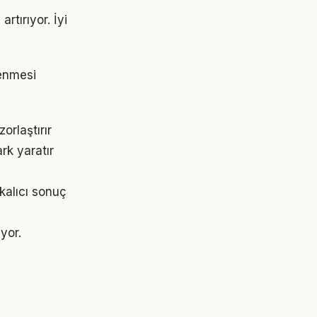
rtırıyor. İyi
rlenmesi
orlaştırır
rk yaratır
kalıcı sonuç
yor.