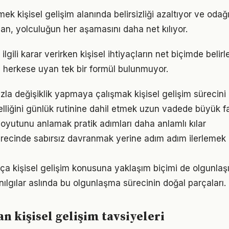
ek kişisel gelişim alanında belirsizliği azaltıyor ve odağı a
lan, yolculuğun her aşamasını daha net kılıyor.
e ilgili karar verirken kişisel ihtiyaçların net biçimde beli
 herkese uyan tek bir formül bulunmuyor.
la değişiklik yapmaya çalışmak kişisel gelişim sürecini z
lliğini günlük rutinine dahil etmek uzun vadede büyük fa
oyutunu anlamak pratik adımları daha anlamlı kılar
sürecinde sabırsız davranmak yerine adım adım ilerlemek 
tıkça kişisel gelişim konusuna yaklaşım biçimi de olgunlaşı
nılgılar aslında bu olgunlaşma sürecinin doğal parçaları.
 kişisel gelişim tavsiyeleri