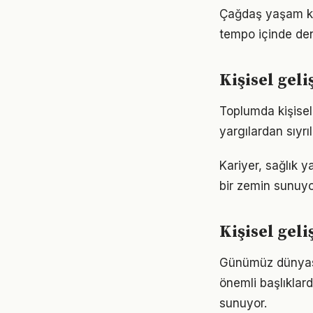
Çağdaş yaşam koş
tempo içinde den
Kişisel gel
Toplumda kişisel 
yargılardan sıyrı
Kariyer, sağlık y
bir zemin sunuyor
Kişisel gel
Günümüz dünyası
önemli başlıklar
sunuyor.