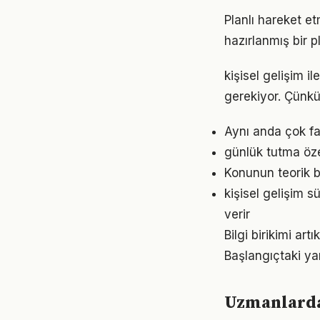
Planlı hareket etm
hazırlanmış bir p
kişisel gelişim il
gerekiyor. Çünkü
Aynı anda çok faz
günlük tutma öze
Konunun teorik b
kişisel gelişim 
verir
Bilgi birikimi ar
Başlangıçtaki ya
Uzmanlardan