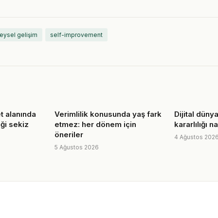
reysel gelişim
self-improvement
t alanında
Verimlilik konusunda yaş fark
Dijital düny
ği sekiz
etmez: her dönem için
kararlılığı 
öneriler
4 Ağustos 202
5 Ağustos 2026