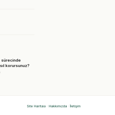
a sürecinde
nasıl korursunuz?
6
Site Haritası
·
Hakkımızda
·
İletişim