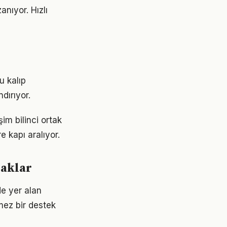
nıyor. Hızlı
u kalıp
dırıyor.
im bilinci ortak
e kapı aralıyor.
naklar
e yer alan
mez bir destek