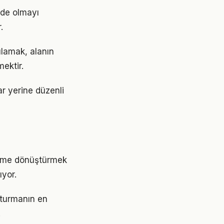
nde olmayı
.
ulamak, alanın
ektir.
ar yerine düzenli
eyime dönüştürmek
yor.
uşturmanın en
.