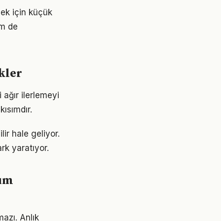
mek için küçük
em de
kler
ağır ilerlemeyi
ısımdır.
ir hale geliyor.
rk yaratıyor.
şım
azı. Anlık