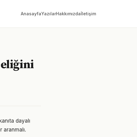
Anasayfa
Yazılar
Hakkımızda
İletişim
eliğini
anıta dayalı
r aranmalı.