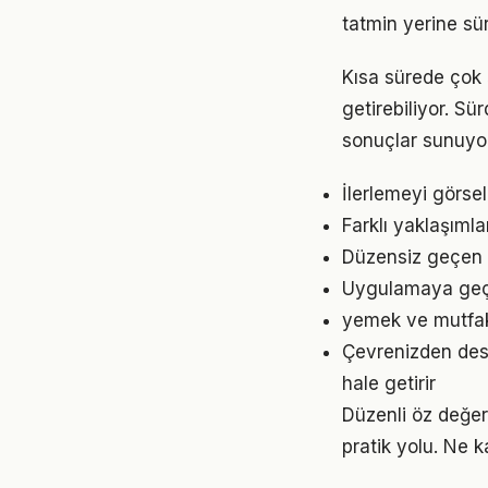
tatmin yerine sü
Kısa sürede çok
getirebiliyor. S
sonuçlar sunuyor
İlerlemeyi görse
Farklı yaklaşıml
Düzensiz geçen g
Uygulamaya geçme
yemek ve mutfak 
Çevrenizden dest
hale getirir
Düzenli öz değe
pratik yolu. Ne k