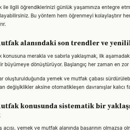
ile ilgili öğrendiklerinizi günlük yaşamınıza entegre et
ayabilirsiniz. Bu yöntem hem öğrenmeyi kolaylaştırır h
ır.
tfak alanındaki son trendler ve yenili
konusuna merakla ve sabırla yaklaşmak, ilk aşamadaki 
ir büyümeye dönüştürüyor. Başlangıç her zaman en zor k
lar oluşturulduğunda yemek ve mutfak çabası sürdürülebil
an değişiklikler aksine otomatikleşen davranışlar kalıcı fa
utfak konusunda sistematik bir yakla
k
ş açısı, yemek ve mutfak alanında başarının olmazsa olm