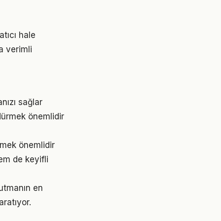
tıcı hale
a verimli
nızı sağlar
dürmek önemlidir
tmek önemlidir
m de keyifli
tutmanın en
aratıyor.