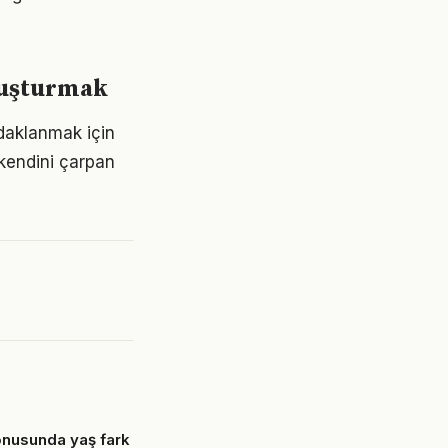
oluşturmak
daklanmak için
 kendini çarpan
konusunda yaş fark