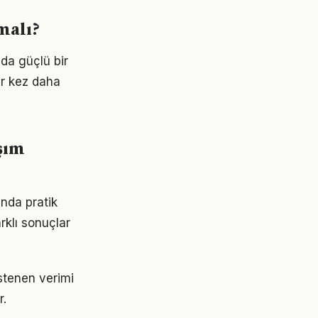
malı?
nda güçlü bir
ir kez daha
şım
ında pratik
rklı sonuçlar
stenen verimi
r.