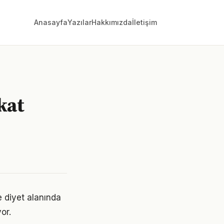
Anasayfa
Yazılar
Hakkımızda
İletişim
kat
e diyet alanında
or.