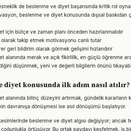
sneklik de beslenme ve diyet başarısında kritik rol oyna
ivasyon, beslenme ve diyet konusunda dışsal baskıdan 
t için bütçe ve zaman planı önceden hazırlanmalıdır
l olarak takip etmek motivasyonu canlı tutar
irer geri bildirim olarak görmek gelişimi hızlandırır
 alanında merak ve açık fikirlilik, en güçlü öğrenme araç
ldiğini düşünmek, yeni ve değerli bilgilerin önünü tıkayabi
 diyet konusunda ilk adım nasıl atılır?
 alanında bilinç düzeyini artırmak, gündelik kararların k
ginin davranışa dönüşmesi ise asıl dönüşümü başlatıyor.
kesimlerinde beslenme ve diyet algısı değişiyor; ancak t
 çoğunlukla örtüşüyor. Bu ortak paydayı keşfetmek, iş bir