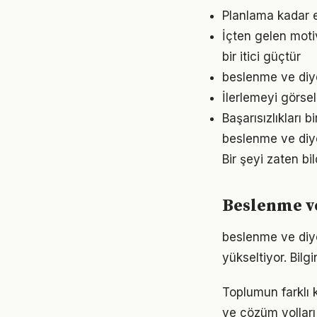
Planlama kadar e
İçten gelen mot
bir itici güçtür
beslenme ve diye
İlerlemeyi görse
Başarısızlıkları b
beslenme ve diyet
Bir şeyi zaten bi
Beslenme ve
beslenme ve diyet
yükseltiyor. Bil
Toplumun farklı 
ve çözüm yolları