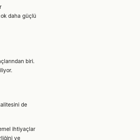
r
çok daha güçlü
larından biri.
liyor.
alitesini de
emel ihtiyaçlar
liğini ve